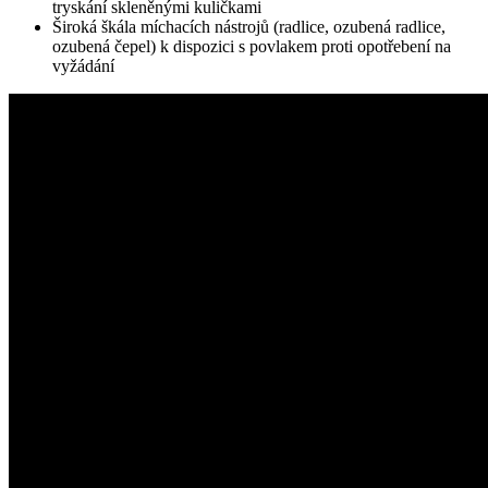
tryskání skleněnými kuličkami
Široká škála míchacích nástrojů (radlice, ozubená radlice,
ozubená čepel) k dispozici s povlakem proti opotřebení na
vyžádání