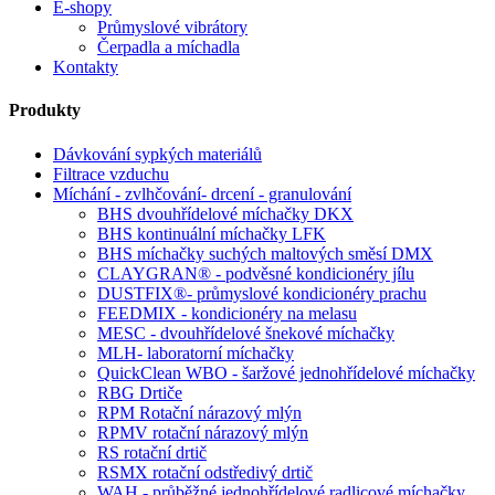
E-shopy
Průmyslové vibrátory
Čerpadla a míchadla
Kontakty
Produkty
Dávkování sypkých materiálů
Filtrace vzduchu
Míchání - zvlhčování- drcení - granulování
BHS dvouhřídelové míchačky DKX
BHS kontinuální míchačky LFK
BHS míchačky suchých maltových směsí DMX
CLAYGRAN® - podvěsné kondicionéry jílu
DUSTFIX®- průmyslové kondicionéry prachu
FEEDMIX - kondicionéry na melasu
MESC - dvouhřídelové šnekové míchačky
MLH- laboratorní míchačky
QuickClean WBO - šaržové jednohřídelové míchačky
RBG Drtiče
RPM Rotační nárazový mlýn
RPMV rotační nárazový mlýn
RS rotační drtič
RSMX rotační odstředivý drtič
WAH - průběžné jednohřídelové radlicové míchačky