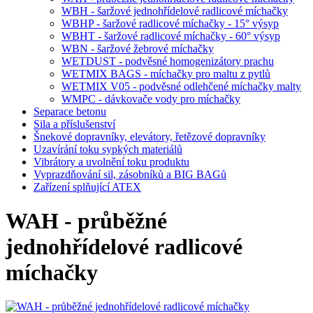
WBH - šaržové jednohřídelové radlicové míchačky
WBHP - šaržové radlicové míchačky - 15° výsyp
WBHT - šaržové radlicové míchačky - 60° výsyp
WBN - šaržové žebrové míchačky
WETDUST - podvěsné homogenizátory prachu
WETMIX BAGS - míchačky pro maltu z pytlů
WETMIX V05 - podvěsné odlehčené míchačky malty
WMPC - dávkovače vody pro míchačky
Separace betonu
Sila a příslušenství
Šnekové dopravníky, elevátory, řetězové dopravníky
Uzavírání toku sypkých materiálů
Vibrátory a uvolnění toku produktu
Vyprazdňování sil, zásobníků a BIG BAGů
Zařízení splňující ATEX
WAH - průběžné
jednohřídelové radlicové
míchačky