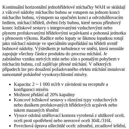
Kontinuální horizontální jednohřídelové míchačky WAH se skládají
z válcové nádoby míchacího bubnu se vstupem na jednom konci
míchacího bubnu, výstupem na opačném konci a odvzdušňovacím
hrdlem, míchací hřídelí, dvěmi čely bubnu, které nesou přírubový
konec ložiskové sestavy s integrovanými vzduchovými nebo
plynem profukovanými hřídelovými ucpávkami a pohonná jednotka
s přenosem výkonu. Radlice nebo lopaty se šikmou lopatkou rotují
jako míchací nástroje ve speciálním uspořádání na hřídeli uvnitř
bubnové nádoby. Výsledkem je turbulence ve směsi, která neustále
zapojuje všechny částice produktu do procesu míchání. Je
zabráněno vzniku mrtvých míst nebo zón s pomalým pohybem v
míchacím bubnu, což zajišťuje přesné míchání. V některých
případech lze pro dosažení požadovaného efektu míchání instalovat
samostatně poháněné vysokorychlostní mixéry.
Kapacita: 2 ~ 1 000 m3/h v závislosti na receptuře a
konfiguraci mixéru
Možnost přidání až 20% kapaliny
Koncové ložiskové sestavy s různými typy vzduchových
nebo dusíkem profukovaných hřídelových ucpávek nebo
tukem mazaných těsnění
Vysoce odolná směšovací komora vyrobená z uhlíkové oceli,
oceli proti opotřebení nebo nerezové oceli 304L/316L
Povrchová úprava ušlechtilé oceli: zdrsnění, zrcadlové leštění,