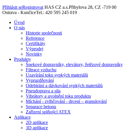
Přihlásit se
Registrovat
HAS CZ a.s.
Přibylova 28, CZ -719 00
Ostrava - Kunčice
Tel.: 420 595 245 019
Úvod
O nás
Historie společnosti
Reference
Certifikáty
Výprodej
Novinky
Produkty
Šnekové dopravníky, elevátory, řetězové dopravníky
Filtrace vzduchu
Uzavírání toku sypkých materiálů
Vyprazdňování
Odebírání a dávkování sypkých materiálů
Pneudoprava a sila
Vibrátory a uvolnění toku produktu
Míchání - zvlhčování - drcení – granulování
Separace betonu
Zařízení splňující ATEX
Aplikace
2D aplikace
3D aplikace