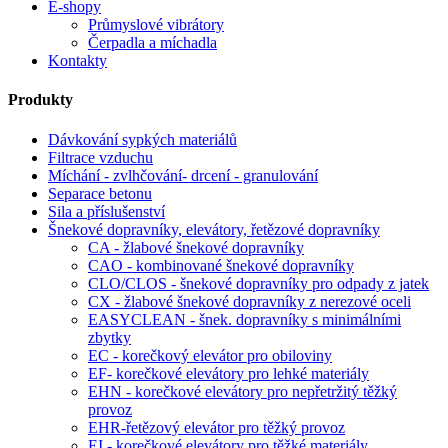
E-shopy
Průmyslové vibrátory
Čerpadla a míchadla
Kontakty
Produkty
Dávkování sypkých materiálů
Filtrace vzduchu
Míchání - zvlhčování- drcení - granulování
Separace betonu
Sila a příslušenství
Šnekové dopravníky, elevátory, řetězové dopravníky
CA - žlabové šnekové dopravníky
CAO - kombinované šnekové dopravníky
CLO/CLOS - šnekové dopravníky pro odpady z jatek
CX - žlabové šnekové dopravníky z nerezové oceli
EASYCLEAN - šnek. dopravníky s minimálními
zbytky
EC - korečkový elevátor pro obiloviny
EF- korečkové elevátory pro lehké materiály
EHN - korečkové elevátory pro nepřetržitý těžký
provoz
EHR-řetězový elevátor pro těžký provoz
EI - korečkové elevátory pro těžké materiály