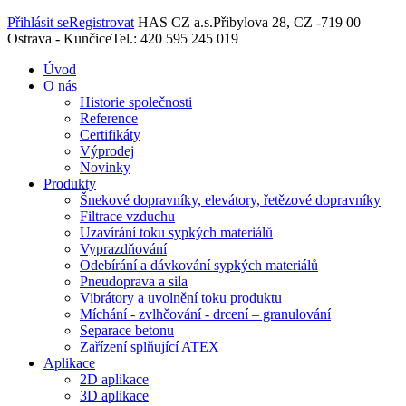
Přihlásit se
Registrovat
HAS CZ a.s.
Přibylova 28, CZ -719 00
Ostrava - Kunčice
Tel.: 420 595 245 019
Úvod
O nás
Historie společnosti
Reference
Certifikáty
Výprodej
Novinky
Produkty
Šnekové dopravníky, elevátory, řetězové dopravníky
Filtrace vzduchu
Uzavírání toku sypkých materiálů
Vyprazdňování
Odebírání a dávkování sypkých materiálů
Pneudoprava a sila
Vibrátory a uvolnění toku produktu
Míchání - zvlhčování - drcení – granulování
Separace betonu
Zařízení splňující ATEX
Aplikace
2D aplikace
3D aplikace