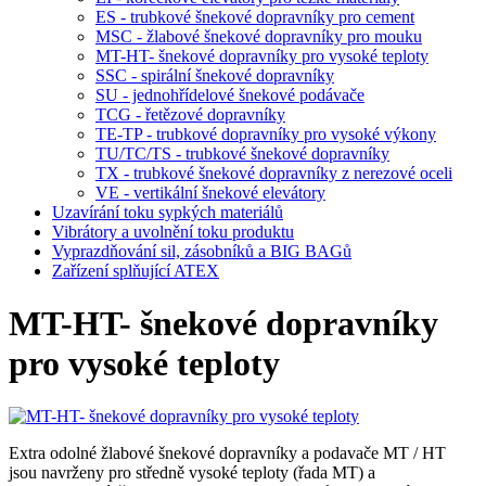
ES - trubkové šnekové dopravníky pro cement
MSC - žlabové šnekové dopravníky pro mouku
MT-HT- šnekové dopravníky pro vysoké teploty
SSC - spirální šnekové dopravníky
SU - jednohřídelové šnekové podávače
TCG - řetězové dopravníky
TE-TP - trubkové dopravníky pro vysoké výkony
TU/TC/TS - trubkové šnekové dopravníky
TX - trubkové šnekové dopravníky z nerezové oceli
VE - vertikální šnekové elevátory
Uzavírání toku sypkých materiálů
Vibrátory a uvolnění toku produktu
Vyprazdňování sil, zásobníků a BIG BAGů
Zařízení splňující ATEX
MT-HT- šnekové dopravníky
pro vysoké teploty
Extra odolné žlabové šnekové dopravníky a podavače MT / HT
jsou navrženy pro středně vysoké teploty (řada MT) a