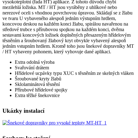
vysokoteplotní (řada HT) aplikace. Z tohoto důvodu chybí
mezilehlá ložiska. MT / HT jsou vyráběny z uhlíkové nebo
nerezové oceli s vhodnou povrchovou úpravou. Skládají se z žlabu
ve tvaru U vybaveného alespoň jedním výstupním hrdlem,
koncovou deskou na každém konci žlabu, spirálou navařenou na
středové trubce s přírubovou spojkou na každém konci, dvěma
sestavami koncových ložisek doplněných přesazeným hřídelovým
těsněním a šroubovaný žlabový kryt obvykle vybavený alespoň
jedním vstupním hrdlem. Kromě toho jsou šnekové dopravníky MT
/ HT vybaveny pohonem, který vyhovuje dané aplikaci.
Extra odolná výroba
Svařování drátem
Hřídelové ucpávky typu XUC s těsněním ze skelných vláken
Šroubované kryty žlabů
Sklolaminátová těsnění
Přírubové hřídelové spojky
Extra těžké šnekovnice
Ukázky instalací