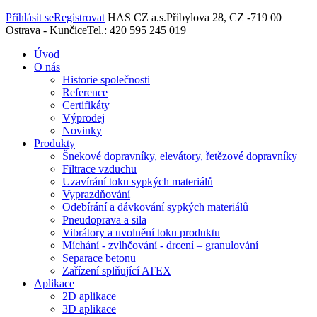
Přihlásit se
Registrovat
HAS CZ a.s.
Přibylova 28, CZ -719 00
Ostrava - Kunčice
Tel.: 420 595 245 019
Úvod
O nás
Historie společnosti
Reference
Certifikáty
Výprodej
Novinky
Produkty
Šnekové dopravníky, elevátory, řetězové dopravníky
Filtrace vzduchu
Uzavírání toku sypkých materiálů
Vyprazdňování
Odebírání a dávkování sypkých materiálů
Pneudoprava a sila
Vibrátory a uvolnění toku produktu
Míchání - zvlhčování - drcení – granulování
Separace betonu
Zařízení splňující ATEX
Aplikace
2D aplikace
3D aplikace