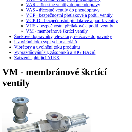
VAR - třícestné ventily do pneudopravy
VAS - třícestné ventily do pneudopravy
VCP - bezpečnostní přetlakové a podtl. ventily
VCP-D - bezpečnostní přetlakové a podtl. ventily
VHS - bezpečnostní přetlakové a podtl. ventily
VM - membránové škrtící ventily
Šnekové dopravníky, elevátory, řetězové dopravníky
Uzavírání toku sypkých materiálů
Vibrátory a uvolnění toku produktu
Vyprazdňování sil, zásobníků a BIG BAGů
Zařízení splňující ATEX
VM - membránové škrtící
ventily