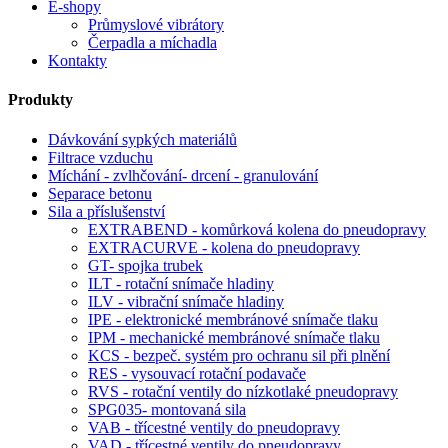
E-shopy
Průmyslové vibrátory
Čerpadla a míchadla
Kontakty
Produkty
Dávkování sypkých materiálů
Filtrace vzduchu
Míchání - zvlhčování- drcení - granulování
Separace betonu
Sila a příslušenství
EXTRABEND - komůrková kolena do pneudopravy
EXTRACURVE - kolena do pneudopravy
GT- spojka trubek
ILT - rotační snímače hladiny
ILV - vibrační snímače hladiny
IPE - elektronické membránové snímače tlaku
IPM - mechanické membránové snímače tlaku
KCS - bezpeč. systém pro ochranu sil při plnění
RES - vysouvací rotační podavače
RVS - rotační ventily do nízkotlaké pneudopravy
SPG035- montovaná sila
VAB - třícestné ventily do pneudopravy
VAD - třícestné ventily do pneudopravy