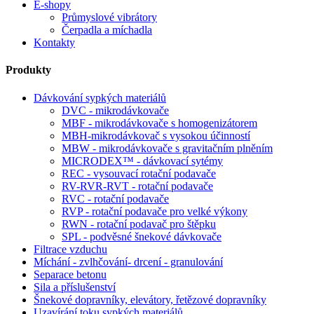
E-shopy
Průmyslové vibrátory
Čerpadla a míchadla
Kontakty
Produkty
Dávkování sypkých materiálů
DVC - mikrodávkovače
MBF - mikrodávkovače s homogenizátorem
MBH-mikrodávkovač s vysokou účinností
MBW - mikrodávkovače s gravitačním plněním
MICRODEX™ - dávkovací sytémy
REC - vysouvací rotační podavače
RV-RVR-RVT - rotační podavače
RVC - rotační podavače
RVP - rotační podavače pro velké výkony
RWN - rotační podavač pro štěpku
SPL - podvěsné šnekové dávkovače
Filtrace vzduchu
Míchání - zvlhčování- drcení - granulování
Separace betonu
Sila a příslušenství
Šnekové dopravníky, elevátory, řetězové dopravníky
Uzavírání toku sypkých materiálů