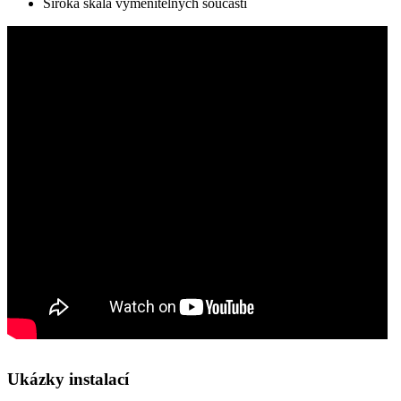
Široká škála vyměnitelných součástí
Ukázky instalací