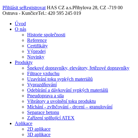
Přihlásit se
Registrovat
HAS CZ a.s.
Přibylova 28, CZ -719 00
Ostrava - Kunčice
Tel.: 420 595 245 019
Úvod
O nás
Historie společnosti
Reference
Certifikáty
Výprodej
Novinky
Produkty
Šnekové dopravníky, elevátory, řetězové dopravníky
Filtrace vzduchu
Uzavírání toku sypkých materiálů
Vyprazdňování
Odebírání a dávkování sypkých materiálů
Pneudoprava a sila
Vibrátory a uvolnění toku produktu
Míchání - zvlhčování - drcení – granulování
Separace betonu
Zařízení splňující ATEX
Aplikace
2D aplikace
3D aplikace