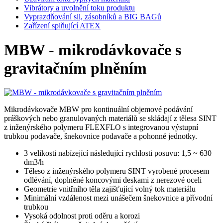
Vibrátory a uvolnění toku produktu
Vyprazdňování sil, zásobníků a BIG BAGů
Zařízení splňující ATEX
MBW - mikrodávkovače s
gravitačním plněním
Mikrodávkovače MBW pro kontinuální objemové podávání
práškových nebo granulovaných materiálů se skládají z tělesa SINT
z inženýrského polymeru FLEXFLO s integrovanou výstupní
trubkou podavače, šnekovnice podavače a pohonné jednotky.
3 velikosti nabízející následující rychlosti posuvu: 1,5 ~ 630
dm3/h
Těleso z inženýrského polymeru SINT vyrobené procesem
odlévání, doplněné koncovými deskami z nerezové oceli
Geometrie vnitřního těla zajišťující volný tok materiálu
Minimální vzdálenost mezi unášečem šnekovnice a přívodní
trubkou
Vysoká odolnost proti oděru a korozi