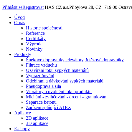
Přihlásit se
Registrovat
HAS CZ a.s.
Přibylova 28, CZ -719 00 Ostrav
Úvod
O nás
Historie společnosti
Reference
Certifikáty
Výprodej
Novinky
Produkty
Šnekové dopravníky, elevátory, řetězové dopravníky
Filtrace vzduchu
Uzavírání toku sypkých materiálů
Vyprazdňování
Odebírání a dávkování sypkých materiálů
Pneudoprava a sila
Vibrátory a uvolnění toku produktu
Míchání - zvlhčování - drcení – granulování
Separace betonu
Zařízení splňující ATEX
Aplikace
2D aplikace
3D aplikace
E-shopy