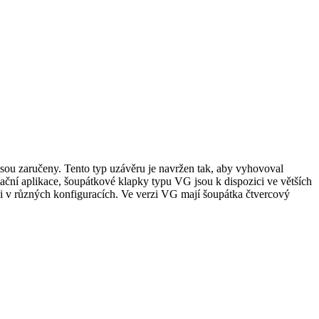
sou zaručeny. Tento typ uzávěru je navržen tak, aby vyhovoval
itační aplikace, šoupátkové klapky typu VG jsou k dispozici ve větších
ci v různých konfiguracích. Ve verzi VG mají šoupátka čtvercový