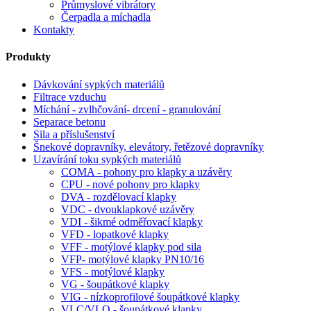
Průmyslové vibrátory
Čerpadla a míchadla
Kontakty
Produkty
Dávkování sypkých materiálů
Filtrace vzduchu
Míchání - zvlhčování- drcení - granulování
Separace betonu
Sila a příslušenství
Šnekové dopravníky, elevátory, řetězové dopravníky
Uzavírání toku sypkých materiálů
COMA - pohony pro klapky a uzávěry
CPU - nové pohony pro klapky
DVA - rozdělovací klapky
VDC - dvouklapkové uzávěry
VDI - šikmé odměřovací klapky
VFD - lopatkové klapky
VFF - motýlové klapky pod sila
VFP- motýlové klapky PN10/16
VFS - motýlové klapky
VG - šoupátkové klapky
VIG - nízkoprofilové šoupátkové klapky
VLC/VLQ - šoupátkové klapky