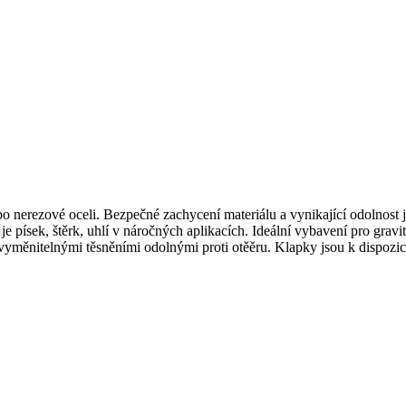
 nerezové oceli. Bezpečné zachycení materiálu a vynikající odolnost j
je písek, štěrk, uhlí v náročných aplikacích. Ideální vybavení pro grav
 vyměnitelnými těsněními odolnými proti otěěru. Klapky jsou k dispozi