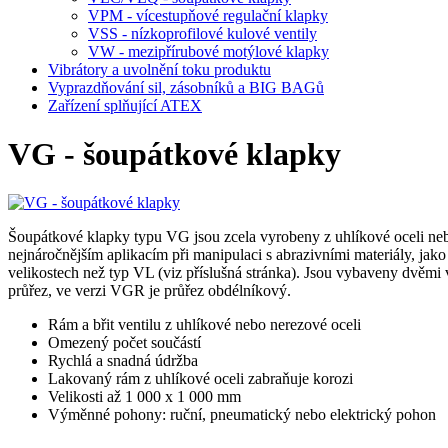
VPM - vícestupňové regulační klapky
VSS - nízkoprofilové kulové ventily
VW - mezipřírubové motýlové klapky
Vibrátory a uvolnění toku produktu
Vyprazdňování sil, zásobníků a BIG BAGů
Zařízení splňující ATEX
VG - šoupátkové klapky
Šoupátkové klapky typu VG jsou zcela vyrobeny z uhlíkové oceli nebo
nejnáročnějším aplikacím při manipulaci s abrazivními materiály, jako 
velikostech než typ VL (viz příslušná stránka). Jsou vybaveny dvěmi
průřez, ve verzi VGR je průřez obdélníkový.
Rám a břit ventilu z uhlíkové nebo nerezové oceli
Omezený počet součástí
Rychlá a snadná údržba
Lakovaný rám z uhlíkové oceli zabraňuje korozi
Velikosti až 1 000 x 1 000 mm
Výměnné pohony: ruční, pneumatický nebo elektrický pohon