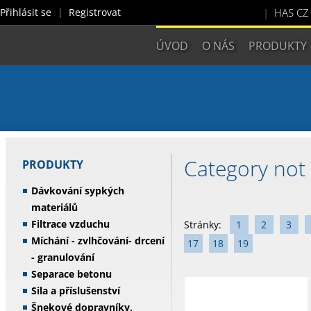
Přihlásit se
Registrovat
HAS CZ 
ÚVOD
O NÁS
PRODUKTY
Category not
PRODUKTY
Dávkování sypkých
materiálů
Filtrace vzduchu
Stránky:
1
2
3
Míchání - zvlhčování- drcení
17
18
19
- granulování
Separace betonu
Sila a příslušenství
Šnekové dopravníky,