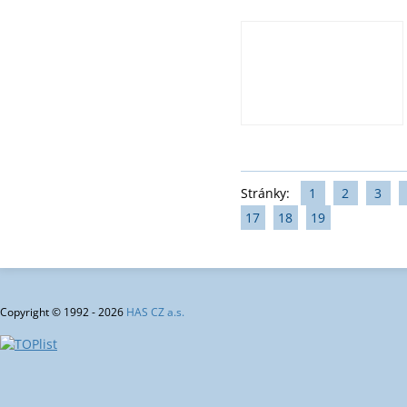
Stránky:
1
2
3
17
18
19
Copyright © 1992 - 2026
HAS CZ a.s.