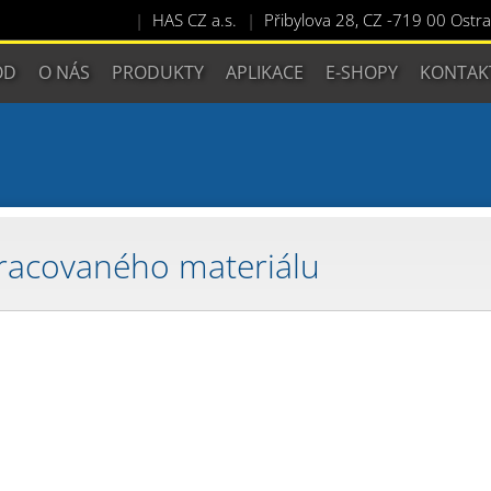
HAS CZ a.s.
Přibylova 28, CZ -719 00 Ostra
OD
O NÁS
PRODUKTY
APLIKACE
E-SHOPY
KONTAK
racovaného materiálu