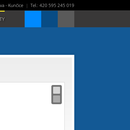
va - Kunčice
Tel.: 420 595 245 019
TY