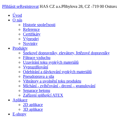
Přihlásit se
Registrovat
HAS CZ a.s.
Přibylova 28, CZ -719 00 Ostrav
Úvod
O nás
Historie společnosti
Reference
Certifikáty
Výprodej
Novinky
Produkty
Šnekové dopravníky, elevátory, řetězové dopravníky
Filtrace vzduchu
Uzavírání toku sypkých materiálů
Vyprazdňování
Odebírání a dávkování sypkých materiálů
Pneudoprava a sila
Vibrátory a uvolnění toku produktu
Míchání - zvlhčování - drcení – granulování
Separace betonu
Zařízení splňující ATEX
Aplikace
2D aplikace
3D aplikace
E-shopy