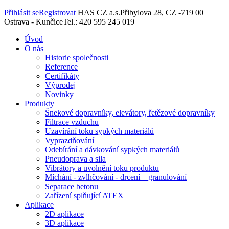
Přihlásit se
Registrovat
HAS CZ a.s.
Přibylova 28, CZ -719 00
Ostrava - Kunčice
Tel.: 420 595 245 019
Úvod
O nás
Historie společnosti
Reference
Certifikáty
Výprodej
Novinky
Produkty
Šnekové dopravníky, elevátory, řetězové dopravníky
Filtrace vzduchu
Uzavírání toku sypkých materiálů
Vyprazdňování
Odebírání a dávkování sypkých materiálů
Pneudoprava a sila
Vibrátory a uvolnění toku produktu
Míchání - zvlhčování - drcení – granulování
Separace betonu
Zařízení splňující ATEX
Aplikace
2D aplikace
3D aplikace