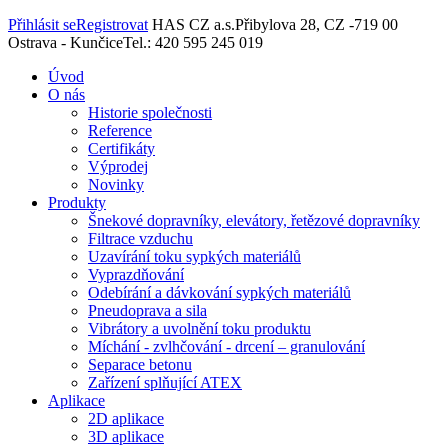
Přihlásit se
Registrovat
HAS CZ a.s.
Přibylova 28, CZ -719 00
Ostrava - Kunčice
Tel.: 420 595 245 019
Úvod
O nás
Historie společnosti
Reference
Certifikáty
Výprodej
Novinky
Produkty
Šnekové dopravníky, elevátory, řetězové dopravníky
Filtrace vzduchu
Uzavírání toku sypkých materiálů
Vyprazdňování
Odebírání a dávkování sypkých materiálů
Pneudoprava a sila
Vibrátory a uvolnění toku produktu
Míchání - zvlhčování - drcení – granulování
Separace betonu
Zařízení splňující ATEX
Aplikace
2D aplikace
3D aplikace