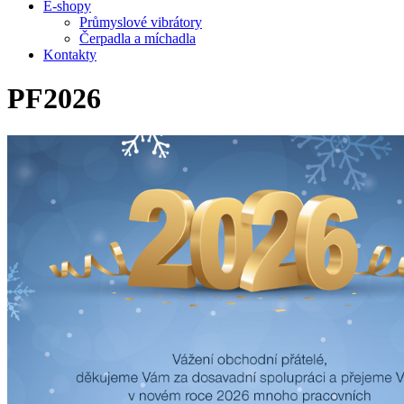
E-shopy
Průmyslové vibrátory
Čerpadla a míchadla
Kontakty
PF2026